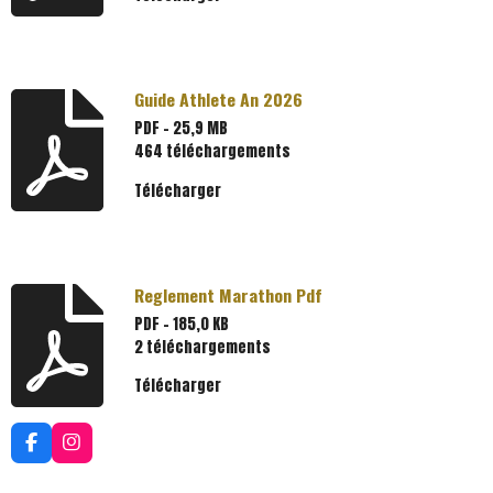
Guide Athlete An 2026
PDF – 25,9 MB
464 téléchargements
Télécharger
Reglement Marathon Pdf
PDF – 185,0 KB
2 téléchargements
Télécharger
F
I
a
n
c
s